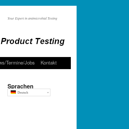
Your Expert in antimicrobial Testing
s/Termine/Jobs
Kontakt
Sprachen
Deutsch