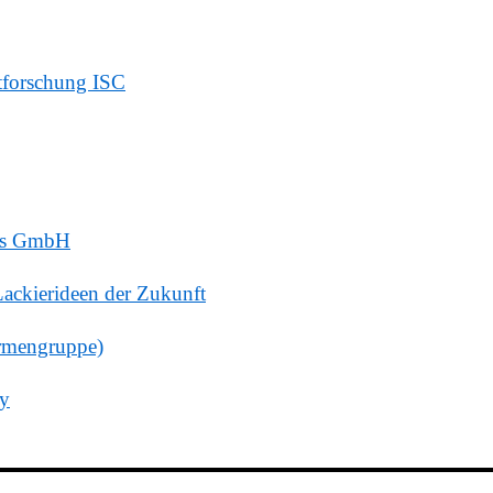
atforschung ISC
ms GmbH
ackierideen der Zukunft
mengruppe)
ny