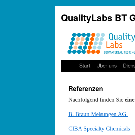
QualityLabs BT
Start
Über uns
Diens
Referenzen
Nachfolgend finden Sie
ein
B. Braun Melsungen AG
CIBA Specialty Chemicals